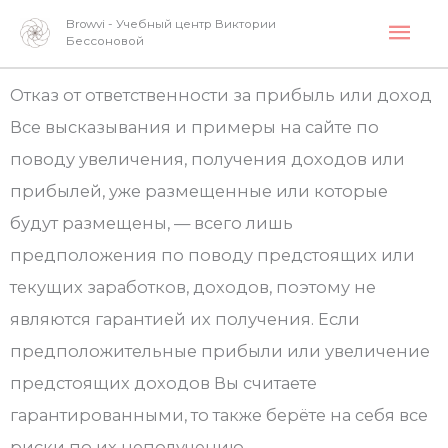
Перейти
Гла
Browvi - Учебный центр Виктории
Бессоновой
к
мен
содержимому
Отказ от ответственности за прибыль или доход
Все высказывания и примеры на сайте по
поводу увеличения, получения доходов или
прибылей, уже размещенные или которые
будут размещены, — всего лишь
предположения по поводу предстоящих или
текущих заработков, доходов, поэтому не
являются гарантией их получения. Если
предположительные прибыли или увеличение
предстоящих доходов Вы считаете
гарантированными, то также берёте на себя все
риски по их неполучению.