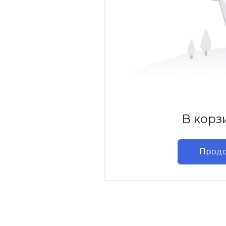
В корз
Продо